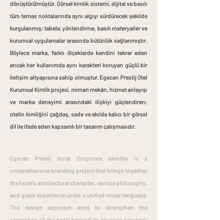
dönüştürülmüştür.
Görsel kimlik sistemi, dijital ve basılı
tüm temas noktalarında aynı algıyı sürdürecek şekilde
kurgulanmış; tabela, yönlendirme, basılı materyaller ve
kurumsal uygulamalar arasında bütünlük sağlanmıştır.
Böylece marka, farklı ölçeklerde kendini tekrar eden
ancak her kullanımda aynı karakteri koruyan güçlü bir
iletişim altyapısına sahip olmuştur.
Egecan Prestij Otel
Kurumsal Kimlik projesi, mimari mekân, hizmet anlayışı
ve marka deneyimi arasındaki ilişkiyi güçlendiren;
otelin kimliğini çağdaş, sade ve akılda kalıcı bir görsel
dil ile ifade eden kapsamlı bir tasarım çalışmasıdır.
Egecan Prestij Hotel Corporate Identity is a
comprehensive branding project that brings together
the hotel’s architectural character, service philosophy,
and guest experience under a unified visual language.
The design approach aims to strengthen the
perception of the hotel beyond its physical presence