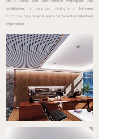
contemporary and user-oriented workspace that
establishes a balanced relationship between
functional requirements and a restrained architectural
expression.