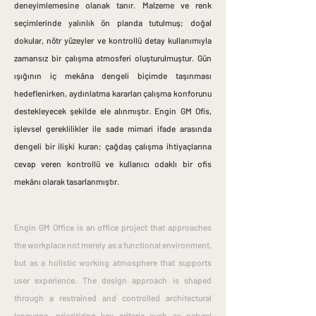
deneyimlemesine olanak tanır.
Malzeme ve renk
seçimlerinde yalınlık ön planda tutulmuş; doğal
dokular, nötr yüzeyler ve kontrollü detay kullanımıyla
zamansız bir çalışma atmosferi oluşturulmuştur. Gün
ışığının iç mekâna dengeli biçimde taşınması
hedeflenirken, aydınlatma kararları çalışma konforunu
destekleyecek şekilde ele alınmıştır.
Engin GM Ofis,
işlevsel gereklilikler ile sade mimari ifade arasında
dengeli bir ilişki kuran; çağdaş çalışma ihtiyaçlarına
cevap veren kontrollü ve kullanıcı odaklı bir ofis
mekânı olarak tasarlanmıştır.
Engin GM Office is an office project that approaches
the workplace not merely as a functional environment,
but as a holistic working atmosphere that supports
user experience. The design approach is shaped
through a restrained and controlled architectural
language, prioritizing key criteria such as natural